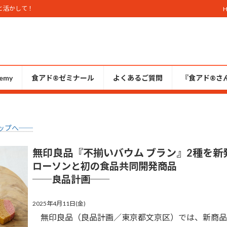
と活かして！
emy
食アド®ゼミナール
よくあるご質問
『食アド®︎さ
ップへ──
無印良品『不揃いバウム ブラン』2種を新
ローソンと初の食品共同開発商品
──
良品計画
──
2025年4月11日(金)
無印良品（良品計画／東京都文京区）では、新商品