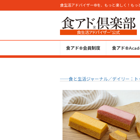
コ
ナ
食生活アドバイザー®︎を、もっと楽しく！もっ
ン
ビ
テ
ゲ
ン
ー
ツ
シ
へ
ョ
食アド®会員制度
食アド®︎Acad
ス
ン
キ
に
ッ
移
プ
動
──食と生活ジャーナル／デイリー：ト