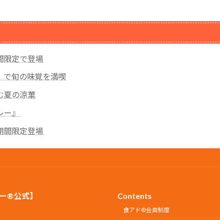
間限定で登場
』で旬の味覚を満喫
む夏の涼菓
レー』
期間限定登場
ー®公式】
Contents
食アド®会員制度