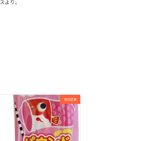
スより。
次の記事