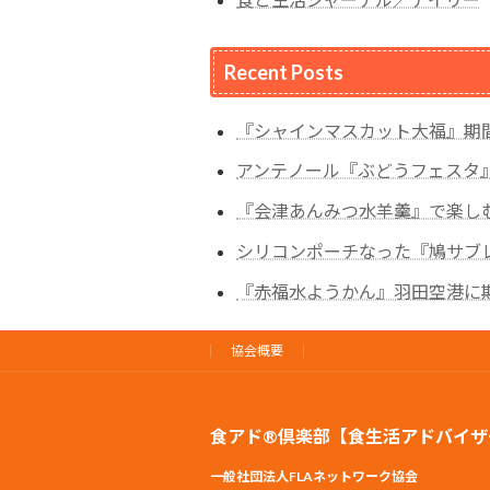
Recent Posts
『シャインマスカット大福』期
アンテノール『ぶどうフェスタ
『会津あんみつ水羊羹』で楽し
シリコンポーチなった『鳩サブ
『赤福水ようかん』羽田空港に
協会概要
食アド®倶楽部【食生活アドバイザ
一般社団法人FLAネットワーク協会