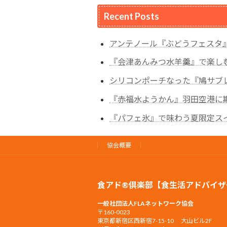
Recent Posts
アンテノール『ぶどうフェスタ
『会津あんみつ水羊羹』で楽し
シリコンポーチなった『鳩サブ
『赤福水ようかん』羽田空港に
『パフェ氷』で味わう夏限定ス
協会概要
食アド®倶楽部【食生活アドバイザ
一般社団法人FLAネットワーク協会
〒160-0023
東京都新宿区西新宿7-15-10 大山ビル2F