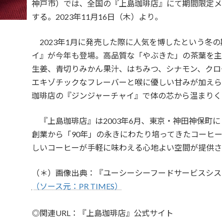
神戸市）では、全国の『上島珈琲店』にて期間限定メ
する。2023年11月16日（木）より。
2023年1月に発売した際に人気を博したという冬
イ』が今年も登場。高品質な「やぶきた」の茶葉を主
生姜、青切りみかん果汁、はちみつ、シナモン、クロ
エキゾチックなフレーバーと喉に優しい甘みが加えら
珈琲店の『ジンジャーチャイ』で体の芯から温まりく
『上島珈琲店』は2003年6月、東京・神田神保町に
創業から「90年」の永きにわたり培ってきたコーヒ
しいコーヒーが手軽に味わえる心地よい空間が提供さ
（＊）画像出典：『ユーシーシーフードサービスシス
（ソース元：PR TIMES）
◎関連URL：『上島珈琲店』公式サイト