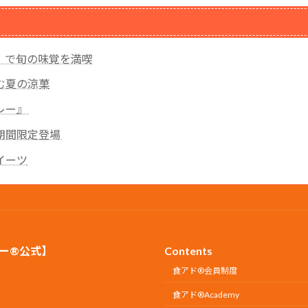
』で旬の味覚を満喫
む夏の涼菓
レー』
期間限定登場
イーツ
ー®公式】
Contents
食アド®会員制度
食アド®︎Academy