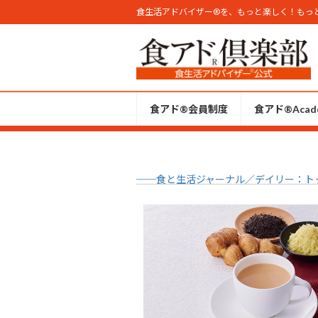
コ
ナ
食生活アドバイザー®︎を、もっと楽しく！もっ
ン
ビ
テ
ゲ
ン
ー
ツ
シ
へ
ョ
食アド®会員制度
食アド®︎Acad
ス
ン
キ
に
ッ
移
プ
動
──食と生活ジャーナル／デイリー：ト