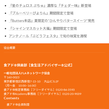
『星のチュロス ぷちゅ』濃厚な『チェダー味』新登場
『ブルーベリーぴよりん』期間限定で登場
『Buttery本店』夏限定の“ひんやりバタースイーツ”発売
『シャインマスカット大福』期間限定で登場
アンテノール『ぶどうフェスタ』で旬の味覚を満喫
協会概要
食アド®倶楽部【食生活アドバイザー®公式】
一般社団法人FLAネットワーク協会
〒160-0023
東京都新宿区西新宿7-15-10 大山ビル2F
（月〜金 10:00–16:00）
食アド®︎検定事務局［フリーダイヤル］0120-86-3593
食アド®︎Academy事務局［フリーダイヤル］0120-20-9039
Contents
食アド®会員制度