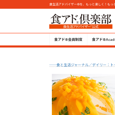
コ
ナ
食生活アドバイザー®︎を、もっと楽しく！もっ
ン
ビ
テ
ゲ
ン
ー
ツ
シ
へ
ョ
食アド®会員制度
食アド®︎Acad
ス
ン
キ
に
ッ
移
プ
動
──食と生活ジャーナル／デイリー：ト