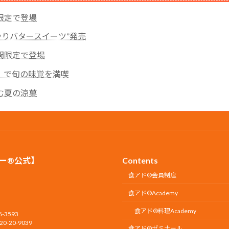
限定で登場
んやりバタースイーツ”発売
間限定で登場
』で旬の味覚を満喫
む夏の涼菓
ー®公式】
Contents
食アド®会員制度
食アド®︎Academy
食アド®︎料理Academy
3593
-20-9039
食アド®ゼミナール