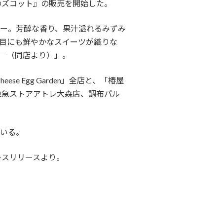
のズコット』の販売を開始した。
ー。芳醇な香り、果汁溢れるみずみ
目にも鮮やかなスイーツが織りな
─（同店より）」。
se Egg Garden」全店と、「椿屋
東急ストアアトレ大森店、調布パル
いる。
レスリリースより。