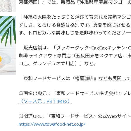
京都港区）』では、新商品『沖縄県産 完熟マンゴー
「沖縄の太陽をたっぷりと浴びて育まれた完熟マンゴ
ずしさ、とろける食感は格別です。真夏を感じさせる
す、トロピカルな美味しさを是非味わってください─
販売店舗は、「ダッキーダック･EggEggキッチン･Chee
珈琲 テイクアウト専門店（五反田東急スクエア店、
コ店、グランデュオ立川店）」など。
東和フードサービスは『椿屋珈琲』なども展開して
◎画像出典元：『東和フードサービス 株式会社』プ
（ソース元：PR TIMES）
◎関連URL：『東和フードサービス』公式Webサイト
https://www.towafood-net.co.jp/