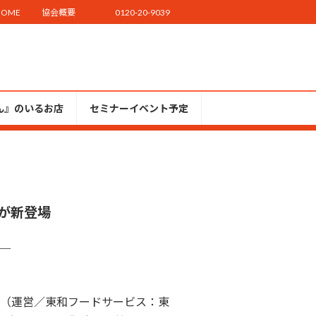
HOME
協会概要
0120-20-9039
ん』のいるお店
セミナーイベント予定
が新登場
─
（運営／東和フードサービス：東