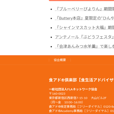
『ブルーベリーぴよりん』期間
『Buttery本店』夏限定の“ひ
『シャインマスカット大福』期
アンテノール『ぶどうフェスタ
『会津あんみつ水羊羹』で楽し
協会概要
食アド®倶楽部【食生活アドバイザ
一般社団法人FLAネットワーク協会
〒160-0023
東京都新宿区西新宿7-15-10 大山ビル2F
（月〜金 10:00–16:00）
食アド®︎検定事務局［フリーダイヤル］0120-86-
食アド®︎Academy事務局［フリーダイヤル］0120