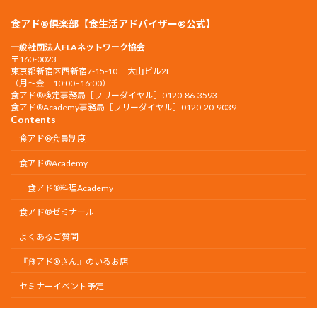
食アド®倶楽部【食生活アドバイザー®公式】
一般社団法人FLAネットワーク協会
〒160-0023
東京都新宿区西新宿7-15-10 大山ビル2F
（月〜金 10:00–16:00）
食アド®︎検定事務局［フリーダイヤル］0120-86-3593
食アド®︎Academy事務局［フリーダイヤル］0120-20-9039
Contents
食アド®会員制度
食アド®︎Academy
食アド®︎料理Academy
食アド®ゼミナール
よくあるご質問
『食アド®︎さん』のいるお店
セミナーイベント予定