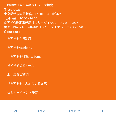
一般社団法人FLAネットワーク協会
〒160-0023
東京都新宿区西新宿7-15-10 大山ビル2F
（月〜金 10:00–16:00）
食アド®︎検定事務局［フリーダイヤル］0120-86-3593
食アド®︎Academy事務局［フリーダイヤル］0120-20-9039
Contents
食アド®会員制度
食アド®︎Academy
食アド®︎料理Academy
食アド®ゼミナール
よくあるご質問
『食アド®︎さん』のいるお店
セミナーイベント予定
Copyright © 食アド®倶楽部【食生活アドバイザー®公式】一般社団法人 FLAネット
ワーク協会 All Rights Reserved.
HOME
イベント1
イベント2
TEL