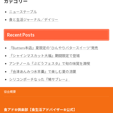
カテゴリー
ニューステーブル
食と生活ジャーナル／デイリー
Recent Posts
『Buttery本店』夏限定の“ひんやりバタースイーツ”発売
『シャインマスカット大福』期間限定で登場
アンテノール『ぶどうフェスタ』で旬の味覚を満喫
『会津あんみつ水羊羹』で楽しむ夏の涼菓
シリコンポーチなった『鳩サブレー』
協会概要
食アド®倶楽部【食生活アドバイザー®公式】