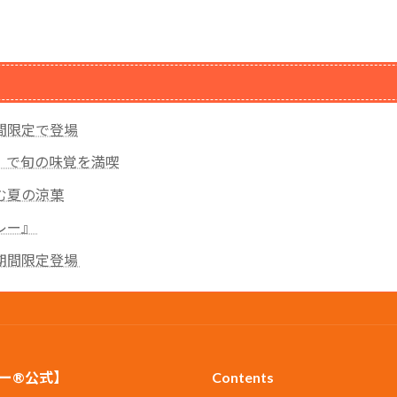
間限定で登場
』で旬の味覚を満喫
む夏の涼菓
レー』
期間限定登場
ー®公式】
Contents