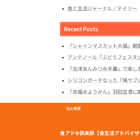
食と生活ジャーナル／デイリー
Recent Posts
『シャインマスカット大福』期
アンテノール『ぶどうフェスタ
『会津あんみつ水羊羹』で楽し
シリコンポーチなった『鳩サブ
『赤福水ようかん』羽田空港に
協会概要
食アド®倶楽部【食生活アドバイザ