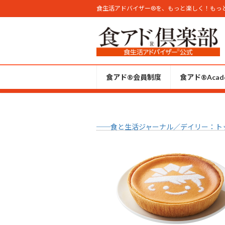
コ
ナ
食生活アドバイザー®︎を、もっと楽しく！もっ
ン
ビ
テ
ゲ
ン
ー
ツ
シ
へ
ョ
食アド®会員制度
食アド®︎Acad
ス
ン
キ
に
ッ
移
プ
動
──食と生活ジャーナル／デイリー：ト