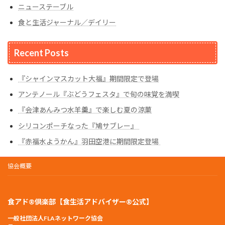
ニューステーブル
食と生活ジャーナル／デイリー
Recent Posts
『シャインマスカット大福』期間限定で登場
アンテノール『ぶどうフェスタ』で旬の味覚を満喫
『会津あんみつ水羊羹』で楽しむ夏の涼菓
シリコンポーチなった『鳩サブレー』
『赤福水ようかん』羽田空港に期間限定登場
協会概要
食アド®倶楽部【食生活アドバイザー®公式】
一般社団法人FLAネットワーク協会