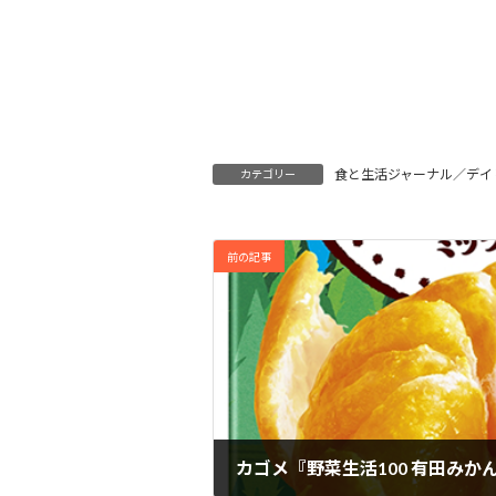
食と生活ジャーナル／デイ
カテゴリー
前の記事
カゴメ『野菜生活100 有田みか