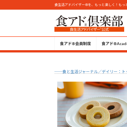
コ
ナ
食生活アドバイザー®︎を、もっと楽しく！もっ
ン
ビ
テ
ゲ
ン
ー
ツ
シ
へ
ョ
食アド®会員制度
食アド®︎Acad
ス
ン
キ
に
ッ
移
プ
動
──食と生活ジャーナル／デイリー：ト