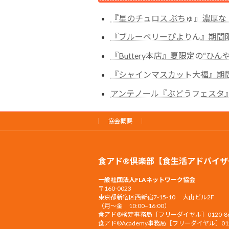
『星のチュロス ぷちゅ』濃厚
『ブルーベリーぴよりん』期間
『Buttery本店』夏限定の“ひ
『シャインマスカット大福』期
アンテノール『ぶどうフェスタ
協会概要
食アド®倶楽部【食生活アドバイザ
一般社団法人FLAネットワーク協会
〒160-0023
東京都新宿区西新宿7-15-10 大山ビル2F
（月〜金 10:00–16:00）
食アド®︎検定事務局［フリーダイヤル］0120-86-
食アド®︎Academy事務局［フリーダイヤル］0120