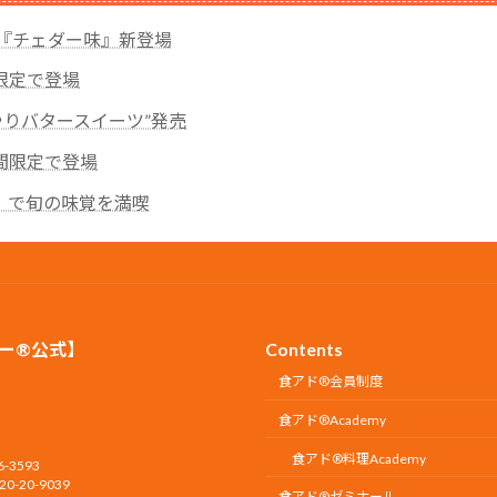
な『チェダー味』新登場
限定で登場
んやりバタースイーツ”発売
間限定で登場
』で旬の味覚を満喫
ー®公式】
Contents
食アド®会員制度
食アド®︎Academy
食アド®︎料理Academy
3593
-20-9039
食アド®ゼミナール