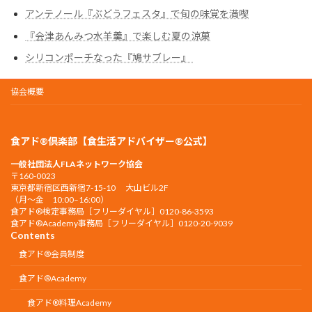
アンテノール『ぶどうフェスタ』で旬の味覚を満喫
『会津あんみつ水羊羹』で楽しむ夏の涼菓
シリコンポーチなった『鳩サブレー』
協会概要
食アド®倶楽部【食生活アドバイザー®公式】
一般社団法人FLAネットワーク協会
〒160-0023
東京都新宿区西新宿7-15-10 大山ビル2F
（月〜金 10:00–16:00）
食アド®︎検定事務局［フリーダイヤル］0120-86-3593
食アド®︎Academy事務局［フリーダイヤル］0120-20-9039
Contents
食アド®会員制度
食アド®︎Academy
食アド®︎料理Academy