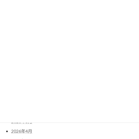
『バイカル特製シュトーレン』販売開始
2025年11月10日
アーカイブ
2026年8月
2026年7月
2026年6月
2026年5月
2026年4月