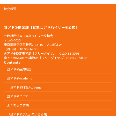
協会概要
食アド®倶楽部【食生活アドバイザー®公式】
一般社団法人FLAネットワーク協会
〒160-0023
東京都新宿区西新宿7-15-10 大山ビル2F
（月〜金 10:00–16:00）
食アド®︎検定事務局［フリーダイヤル］0120-86-3593
食アド®︎Academy事務局［フリーダイヤル］0120-20-9039
Contents
食アド®会員制度
食アド®︎Academy
食アド®︎料理Academy
食アド®ゼミナール
よくあるご質問
『食アド®︎さん』のいるお店