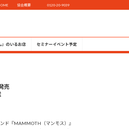
HOME
協会概要
0120-20-9039
ん』のいるお店
セミナーイベント予定
発売
電
ド『MAMMOTH（マンモス）』