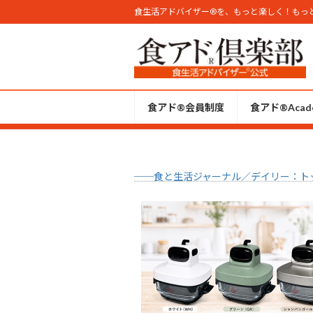
コ
ナ
食生活アドバイザー®︎を、もっと楽しく！もっ
ン
ビ
テ
ゲ
ン
ー
ツ
シ
へ
ョ
食アド®会員制度
食アド®︎Acad
ス
ン
キ
に
ッ
移
プ
動
──食と生活ジャーナル／デイリー：ト