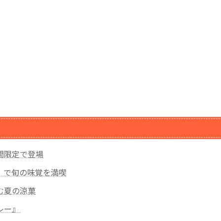
間限定で登場
』で旬の味覚を満喫
む夏の涼菓
レー』