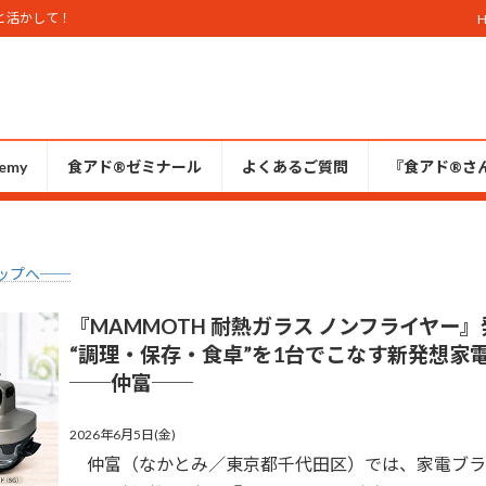
と活かして！
emy
食アド®ゼミナール
よくあるご質問
『食アド®︎さ
ップへ──
『MAMMOTH 耐熱ガラス ノンフライヤー』
“調理・保存・食卓”を1台でこなす新発想家
──仲富
──
2026年6月5
日(
金)
仲富（なかとみ／東京都千代田区）では、家電ブラン