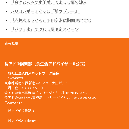
『会津あんみつ水羊羹』で楽しむ夏の涼菓
シリコンポーチなった『鳩サブレー』
『赤福水ようかん』羽田空港に期間限定登場
『パフェ氷』で味わう夏限定スイーツ
協会概要
食アド®倶楽部【食生活アドバイザー®公式】
一般社団法人FLAネットワーク協会
〒160-0023
東京都新宿区西新宿7-15-10 大山ビル2F
（月〜金 10:00–16:00）
食アド®︎検定事務局［フリーダイヤル］0120-86-3593
食アド®︎Academy事務局［フリーダイヤル］0120-20-9039
Contents
食アド®会員制度
食アド®︎Academy