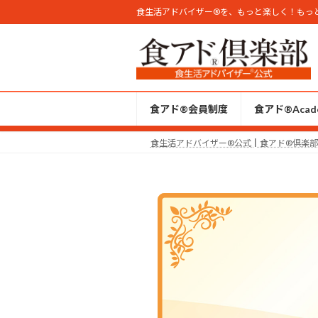
コ
ナ
食生活アドバイザー®︎を、もっと楽しく！もっ
ン
ビ
テ
ゲ
ン
ー
ツ
シ
へ
ョ
食アド®会員制度
食アド®︎Acad
ス
ン
キ
に
食生活アドバイザー®︎公式┃食アド®︎倶楽
ッ
移
プ
動