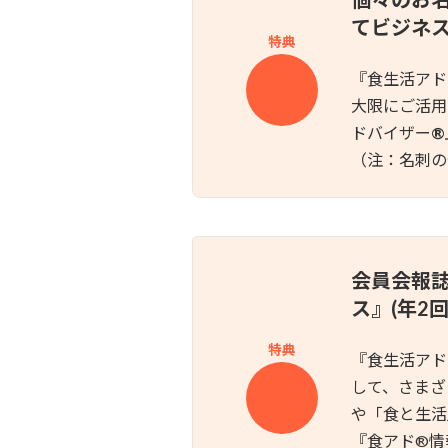
てビジネ
特典
『食生活アド
大限にご活用
ドバイザー
®
（注：名刺の
会員会報
ス』(年2
特典
『食生活アド
して、さまざ
や「食と生活
『食アド®︎