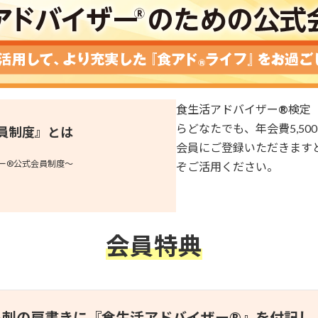
食生活アドバイザー
®
検定
らどなたでも、年会費5,5
員制度』
とは
会員にご登録いただきます
ー®︎公式会員制度〜
ぞご活用ください。
会員特典
名刺の肩書きに『
食生活アドバイザー®
』を付記し