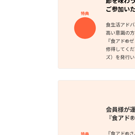
節を味わう
ご参加い
特典
食生活アドバ
高い意識の方
『食アド®︎
修得してくださ
ズ）を発行い
会員様が
『食アド
®
『食アド®︎
特典