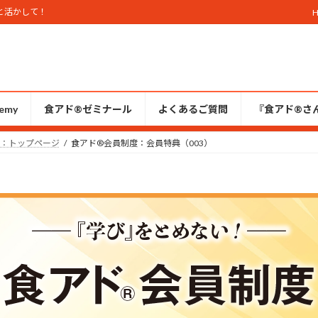
と活かして！
emy
食アド®ゼミナール
よくあるご質問
『食アド®︎さ
部：トップページ
食アド®︎会員制度：会員特典（003）