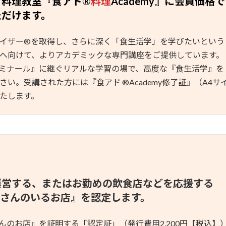
料理教室『食アド®︎
料理
Academy』に会員価格で
ただけます。
イザー®︎を取得し、さらに深く「食生活学」を学びたいという
へ向けて、よりアカデミックな専門講座をご提供しています。
ゼミナール』に継ぐリアルな学習の場で、高度な『食生活学』を
い。受講された方には『食アド ®︎Academy修了証』（A4サ
たします。
運営する、またはお勤めの飲食店などを応援する
さんのいるお店』を認定します。
さんのお店』を証明する「認定証」（発行費用2,200円【税込】