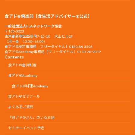
食アド®倶楽部【食生活アドバイザー®公式】
一般社団法人FLAネットワーク協会
〒160-0023
東京都新宿区西新宿7-15-10 大山ビル2F
（月〜金 10:00–16:00）
食アド®︎検定事務局［フリーダイヤル］0120-86-3593
食アド®︎Academy事務局［フリーダイヤル］0120-20-9039
Contents
食アド®会員制度
食アド®︎Academy
食アド®︎料理Academy
食アド®ゼミナール
よくあるご質問
『食アド®︎さん』のいるお店
セミナーイベント予定