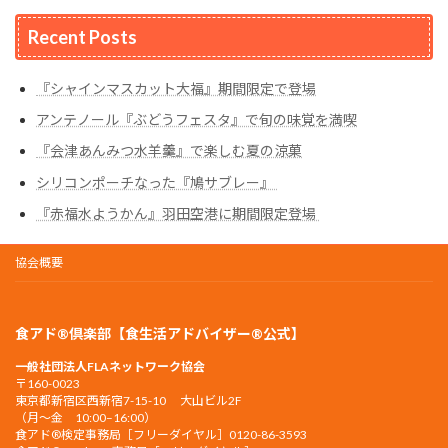
Recent Posts
『シャインマスカット大福』期間限定で登場
アンテノール『ぶどうフェスタ』で旬の味覚を満喫
『会津あんみつ水羊羹』で楽しむ夏の涼菓
シリコンポーチなった『鳩サブレー』
『赤福水ようかん』羽田空港に期間限定登場
協会概要
食アド®倶楽部【食生活アドバイザー®公式】
一般社団法人FLAネットワーク協会
〒160-0023
東京都新宿区西新宿7-15-10 大山ビル2F
（月〜金 10:00–16:00）
食アド®︎検定事務局［フリーダイヤル］0120-86-3593