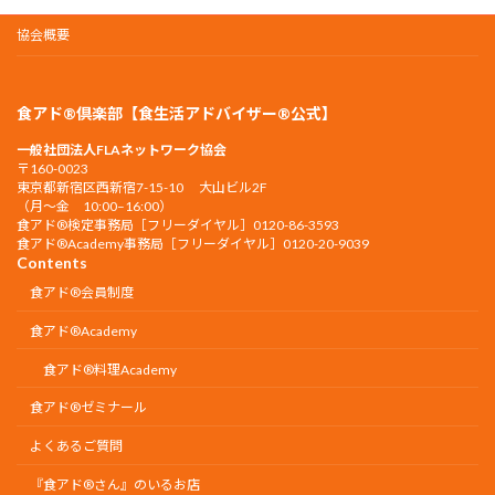
協会概要
食アド®倶楽部【食生活アドバイザー®公式】
一般社団法人FLAネットワーク協会
〒160-0023
東京都新宿区西新宿7-15-10 大山ビル2F
（月〜金 10:00–16:00）
食アド®︎検定事務局［フリーダイヤル］0120-86-3593
食アド®︎Academy事務局［フリーダイヤル］0120-20-9039
Contents
食アド®会員制度
食アド®︎Academy
食アド®︎料理Academy
食アド®ゼミナール
よくあるご質問
『食アド®︎さん』のいるお店