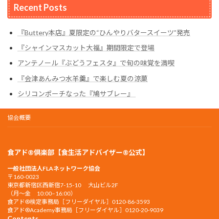
Recent Posts
『Buttery本店』夏限定の“ひんやりバタースイーツ”発売
『シャインマスカット大福』期間限定で登場
アンテノール『ぶどうフェスタ』で旬の味覚を満喫
『会津あんみつ水羊羹』で楽しむ夏の涼菓
シリコンポーチなった『鳩サブレー』
協会概要
食アド®倶楽部【食生活アドバイザー®公式】
一般社団法人FLAネットワーク協会
〒160-0023
東京都新宿区西新宿7-15-10 大山ビル2F
（月〜金 10:00–16:00）
食アド®︎検定事務局［フリーダイヤル］0120-86-3593
食アド®︎Academy事務局［フリーダイヤル］0120-20-9039
Contents