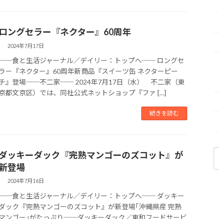
ロングセラー『ネクター』60周年
2024年7月17日
──食と生活ジャーナル／デイリー：トップへ── ロングセ
ラー『ネクター』60周年新商品『スイーツ缶 ネクターピー
チ』登場──不二家── 2024年7月17日（水） 不二家（東
京都文京区）では、同社公式ネットショップ『ファ […]
続きを読む
ダッキーダック『完熟マンゴーのズコット』が
索
新登場
2024年7月16日
──食と生活ジャーナル／デイリー：トップへ── ダッキー
ダック『完熟マンゴーのズコット』が新登場｢沖縄県産 完熟
マンゴー｣がたっぷり──ダッキーダック／東和フードサービ