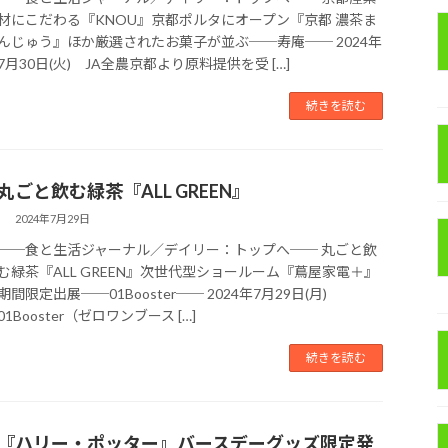
材にこだわる『KNOU』京都ポルタにオープン『京都 濃茶ま
んじゅう』ほか厳選されたお菓子が並ぶ──寿庵── 2024年
7月30日(火) JA全農京都より原料提供を受 […]
続きを読む
丸ごと飲む緑茶『ALL GREEN』
2024年7月29日
──食と生活ジャーナル／デイリー：トップへ── 丸ごと飲
む緑茶『ALL GREEN』次世代型ショールーム『蔦屋家電＋』
期間限定出展──01Booster── 2024年7月29日(月)
01Booster（ゼロワンブース […]
続きを読む
『ハリー・ポッター』バースデーグッズ限定発