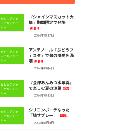
『シャインマスカット大
食と生活ジャ
福』期間限定で登場
ーナル／デイ
リー
新着!!
2026年8月7日
アンテノール『ぶどうフ
食と生活ジャ
ェスタ』で旬の味覚を満
ーナル／デイ
喫
リー
新着!!
2026年8月6日
『会津あんみつ水羊羹』
食と生活ジャ
で楽しむ夏の涼菓
新着!!
ーナル／デイ
リー
2026年8月5日
シリコンポーチなった
食と生活ジャ
『鳩サブレー』
新着!!
ーナル／デイ
リー
2026年8月4日