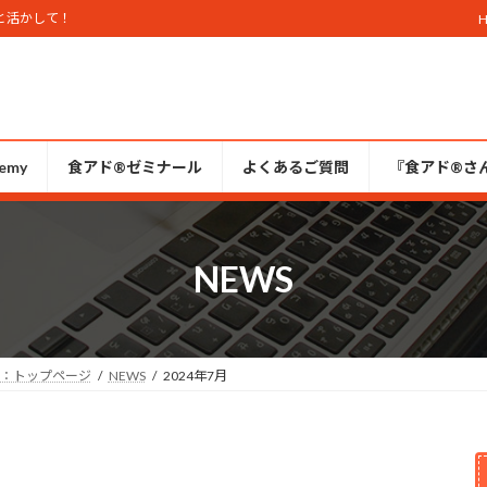
と活かして！
emy
食アド®ゼミナール
よくあるご質問
『食アド®︎さ
NEWS
部：トップページ
NEWS
2024年7月