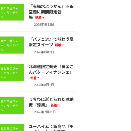
『赤福水ようかん』羽田
食と生活ジャ
空港に期間限定登
ーナル／デイ
場
リー
新着!!
2026年8月3日
『パフェ氷』で味わう夏
食と生活ジャ
限定スイーツ
新着!!
ーナル／デイ
リー
2026年8月2日
北海道限定発売『黄金こ
食と生活ジャ
んバタ・フィナンシェ』
ーナル／デイ
リー
新着!!
2026年8月1日
うちわに形どられた琥珀
食と生活ジャ
糖『涼風』
新着!!
ーナル／デイ
リー
2026年7月31日
ユーハイム：新商品『チ
食と生活ジャ