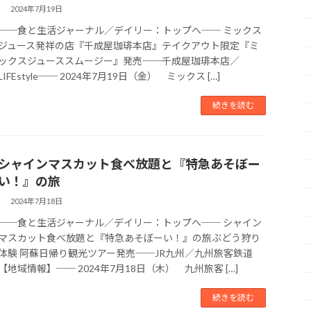
2024年7月19日
──食と生活ジャーナル／デイリー：トップへ── ミックス
ジュース発祥の店『千成屋珈琲本店』テイクアウト限定『ミ
ックスジューススムージー』発売──千成屋珈琲本店／
LIFEstyle── 2024年7月19日（金） ミックス […]
続きを読む
シャインマスカット食べ放題と『特急あそぼー
い！』の旅
2024年7月18日
──食と生活ジャーナル／デイリー：トップへ── シャイン
マスカット食べ放題と『特急あそぼーい！』の旅ぶどう狩り
体験 阿蘇日帰り観光ツアー発売──JR九州／九州旅客鉄道
【地域情報】── 2024年7月18日（木） 九州旅客 […]
続きを読む