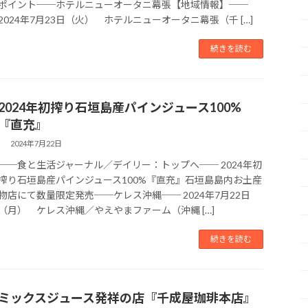
ポイント──ホテルニューオータニ幕張【地域情報】──
2024年7月23日（火） ホテルニューオータニ幕張（千 […]
続きを読む
2024年初搾り石垣島産パインジュース100%
『直充』
2024年7月22日
──食と生活ジャーナル／デイリー：トップへ── 2024年初
搾り石垣島産パインジュース100%『直充』石垣島島内お土産
物店にて数量限定発売──ケレス沖縄── 2024年7月22日
（月） ケレス沖縄／やえやまファーム（沖縄 […]
続きを読む
ミックスジュース発祥の店『千成屋珈琲本店』