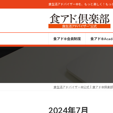
コ
ナ
食生活アドバイザー®︎を、もっと楽しく！もっ
ン
ビ
テ
ゲ
ン
ー
ツ
シ
へ
ョ
食アド®会員制度
食アド®︎Acad
ス
ン
キ
に
ッ
移
プ
動
食生活アドバイザー®︎公式┃食アド®︎倶楽
2024年7月